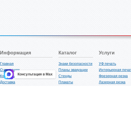
Информация
Каталог
Услуги
Главная
Знаки безопасности
УФ печать
О компании
Планы эвакуации
Интерьерная печа
Консультация в Max
Контакты
Стенды
Фрезерная резка
Доставка
Плакаты
Лазерная резка
Акции
Таблички
Плоттерная резка
Как купить?
Наклейки
Вакуумная формов
Поставщикам
Трафареты
Ламинация
Оптовым покупателям
Рекламная продукция
3D-печать
Карта сайта
Изделий из пластика
Гибка оргстекла
Клиенты
Сварочные работ
Нормативная документация
Рубка листового м