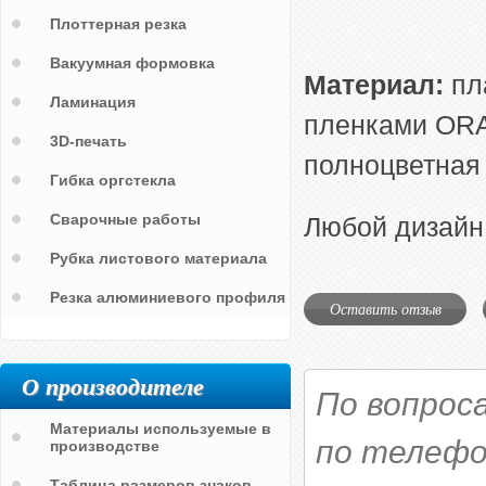
Плоттерная резка
Вакуумная формовка
Материал:
пл
Ламинация
пленками ORAC
3D-печать
полноцветная 
Гибка оргстекла
Сварочные работы
Любой дизайн
Рубка листового материала
Резка алюминиевого профиля
Оставить отзыв
О производителе
По вопрос
Материалы используемые в
по телефо
производстве
Таблица размеров знаков