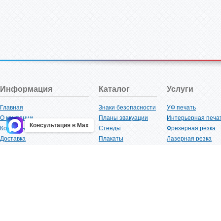
Информация
Каталог
Услуги
Главная
Знаки безопасности
УФ печать
О компании
Планы эвакуации
Интерьерная печа
Консультация в Max
Контакты
Стенды
Фрезерная резка
Доставка
Плакаты
Лазерная резка
Акции
Таблички
Плоттерная резка
Как купить?
Наклейки
Вакуумная формов
Поставщикам
Трафареты
Ламинация
Оптовым покупателям
Рекламная продукция
3D-печать
Карта сайта
Изделий из пластика
Гибка оргстекла
Клиенты
Сварочные работ
Нормативная документация
Рубка листового м