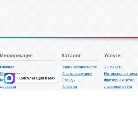
Информация
Каталог
Услуги
Главная
Знаки безопасности
УФ печать
О компании
Планы эвакуации
Интерьерная печа
Консультация в Max
Контакты
Стенды
Фрезерная резка
Доставка
Плакаты
Лазерная резка
Акции
Таблички
Плоттерная резка
Как купить?
Наклейки
Вакуумная формов
Поставщикам
Трафареты
Ламинация
Оптовым покупателям
Рекламная продукция
3D-печать
Карта сайта
Изделий из пластика
Гибка оргстекла
Клиенты
Сварочные работ
Нормативная документация
Рубка листового м