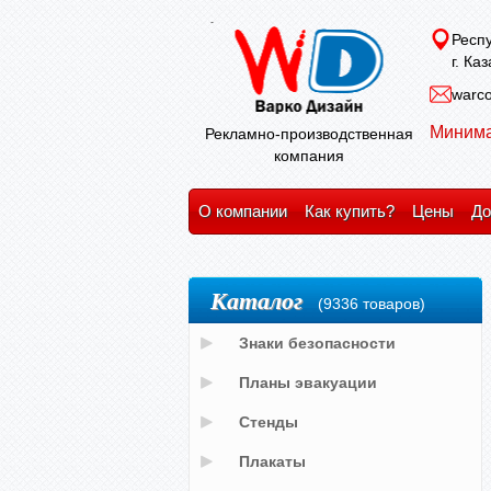
Респу
г. Ка
warco
Минима
Рекламно-производственная
компания
О компании
Как купить?
Цены
До
Каталог
(9336 товаров)
Знаки безопасности
Планы эвакуации
Стенды
Плакаты