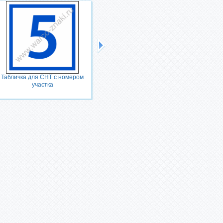
Табличка для СНТ с номером
Номер дома табличка
участка