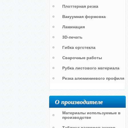
Плоттерная резка
Вакуумная формовка
я
а
Ламинация
3D-печать
Гибка оргстекла
Сварочные работы
Рубка листового материала
Резка алюминиевого профиля
О производителе
Материалы используемые в
производстве
Таблица размеров знаков