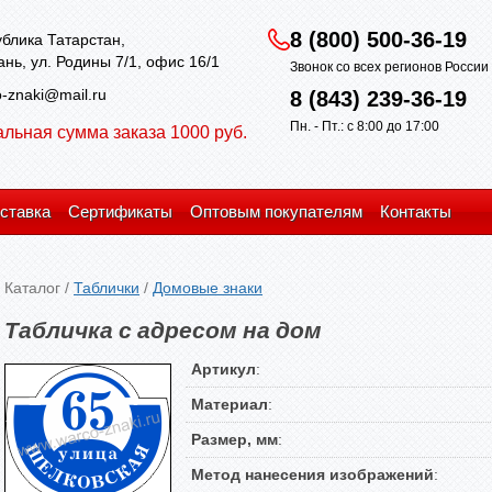
8 (800) 500-36-19
блика Татарстан,
зань, ул. Родины 7/1, офис 16/1
Звонок со всех регионов Росси
-znaki@mail.ru
8 (843) 239-36-19
Пн. - Пт.: с 8:00 до 17:00
льная сумма заказа 1000 руб.
ставка
Сертификаты
Оптовым покупателям
Контакты
Каталог
/
Таблички
/
Домовые знаки
Табличка с адресом на дом
Артикул
:
Материал
:
Размер, мм
:
Метод нанесения изображений
: