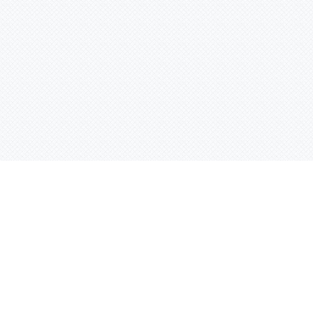
Услуги
Адрес:
РТ, г. Казань, 
асности
УФ печать
ации
Интерьерная печать
Фрезерная резка
Лазерная резка
Плоттерная резка
Вакуумная формовка