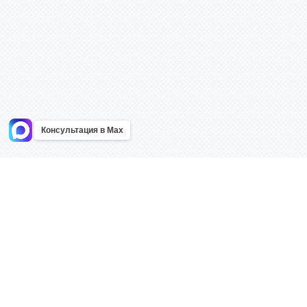
Консультация в Max
Информация
Каталог
Главная
Знаки безоп
О компании
Планы эваку
Контакты
Стенды
Доставка
Плакаты
Акции
Таблички
Как купить?
Наклейки