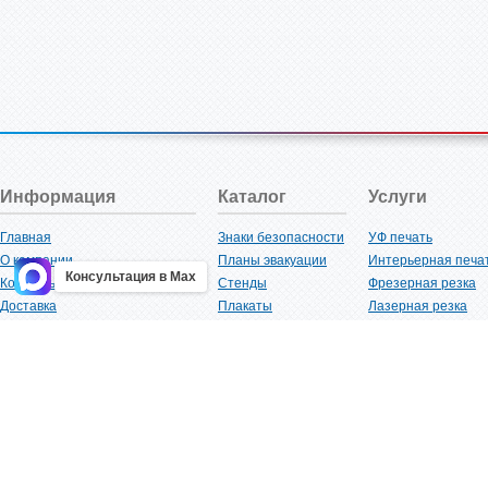
Информация
Каталог
Услуги
Главная
Знаки безопасности
УФ печать
О компании
Планы эвакуации
Интерьерная печа
Консультация в Max
Контакты
Стенды
Фрезерная резка
Доставка
Плакаты
Лазерная резка
Акции
Таблички
Плоттерная резка
Как купить?
Наклейки
Вакуумная формов
Поставщикам
Трафареты
Ламинация
Оптовым покупателям
Рекламная продукция
3D-печать
Карта сайта
Изделий из пластика
Гибка оргстекла
Клиенты
Сварочные работ
Нормативная документация
Рубка листового м