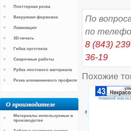
Плоттерная резка
По вопрос
Вакуумная формовка
Ламинация
по телефо
3D-печать
8 (843) 239
Гибка оргстекла
36-19
Сварочные работы
Рубка листового материала
Похожие т
Резка алюминиевого профиля
Номерной знак на 
О производителе
Материалы используемые в
производстве
Таблица размеров знаков