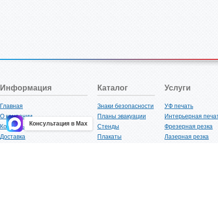
Информация
Каталог
Услуги
Главная
Знаки безопасности
УФ печать
О компании
Планы эвакуации
Интерьерная печа
Консультация в Max
Контакты
Стенды
Фрезерная резка
Доставка
Плакаты
Лазерная резка
Акции
Таблички
Плоттерная резка
Как купить?
Наклейки
Вакуумная формов
Поставщикам
Трафареты
Ламинация
Оптовым покупателям
Рекламная продукция
3D-печать
Карта сайта
Изделий из пластика
Гибка оргстекла
Клиенты
Сварочные работ
Нормативная документация
Рубка листового м