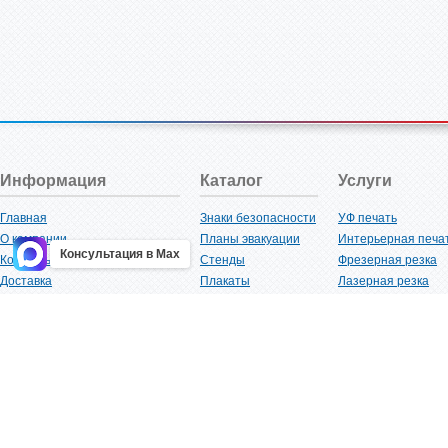
Информация
Каталог
Услуги
Главная
Знаки безопасности
УФ печать
О компании
Планы эвакуации
Интерьерная печа
Консультация в Max
Контакты
Стенды
Фрезерная резка
Доставка
Плакаты
Лазерная резка
Акции
Таблички
Плоттерная резка
Как купить?
Наклейки
Вакуумная формов
Поставщикам
Трафареты
Ламинация
Оптовым покупателям
Рекламная продукция
3D-печать
Карта сайта
Изделий из пластика
Гибка оргстекла
Клиенты
Сварочные работ
Нормативная документация
Рубка листового м