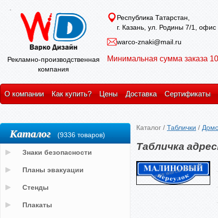
Республика Татарстан,
г. Казань, ул. Родины 7/1, офис
warco-znaki@mail.ru
Минимальная сумма заказа 10
Рекламно-производственная
компания
О компании
Как купить?
Цены
Доставка
Сертификаты
Каталог
/
Таблички
/
Домо
Каталог
(9336 товаров)
Табличка адрес
Знаки безопасности
Планы эвакуации
Стенды
Плакаты