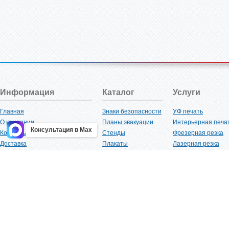
Информация
Каталог
Услуги
Главная
Знаки безопасности
УФ печать
О компании
Планы эвакуации
Интерьерная печа
Консультация в Max
Контакты
Стенды
Фрезерная резка
Доставка
Плакаты
Лазерная резка
Акции
Таблички
Плоттерная резка
Как купить?
Наклейки
Вакуумная формов
Поставщикам
Трафареты
Ламинация
Оптовым покупателям
Рекламная продукция
3D-печать
Карта сайта
Изделий из пластика
Гибка оргстекла
Клиенты
Сварочные работ
Нормативная документация
Рубка листового м