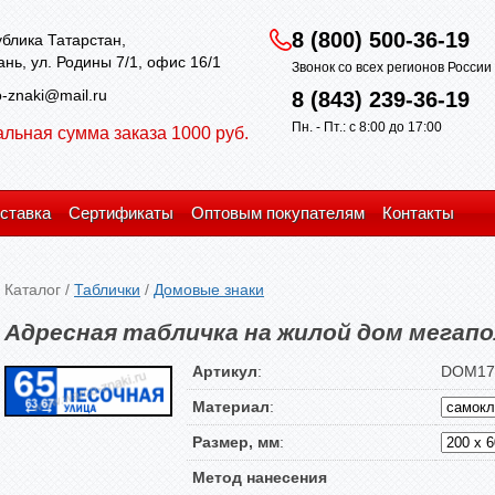
8 (800) 500-36-19
блика Татарстан,
зань, ул. Родины 7/1, офис 16/1
Звонок со всех регионов Росси
-znaki@mail.ru
8 (843) 239-36-19
Пн. - Пт.: с 8:00 до 17:00
льная сумма заказа 1000 руб.
ставка
Сертификаты
Оптовым покупателям
Контакты
Каталог
/
Таблички
/
Домовые знаки
Адресная табличка на жилой дом мегап
Артикул
:
DOM17
Материал
:
Размер, мм
:
Метод нанесения