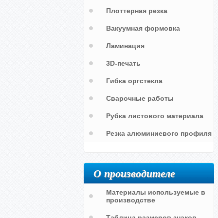
Плоттерная резка
Вакуумная формовка
я
а
Ламинация
3D-печать
Гибка оргстекла
Сварочные работы
Рубка листового материала
Резка алюминиевого профиля
О производителе
Материалы используемые в
производстве
Таблица размеров знаков