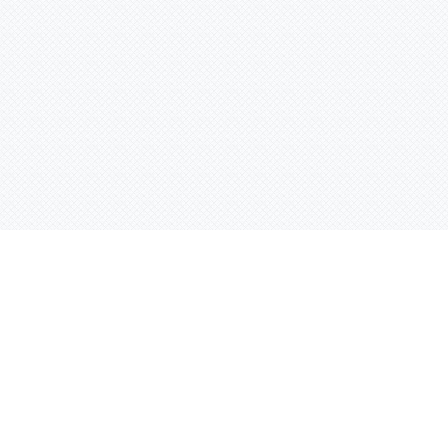
Услуги
Адрес:
РТ, г. Казань, 
асности
УФ печать
ации
Интерьерная печать
Фрезерная резка
Лазерная резка
Плоттерная резка
Вакуумная формовка