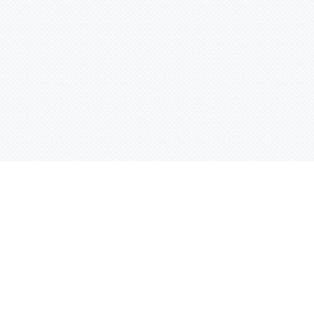
Контактная информация
ул. Родины 7/1, офис 16/1
(второй этаж)
E-mail:
warco-znaki@mail.ru
239-36-21
Тел.:
8 (843)
239-36-19