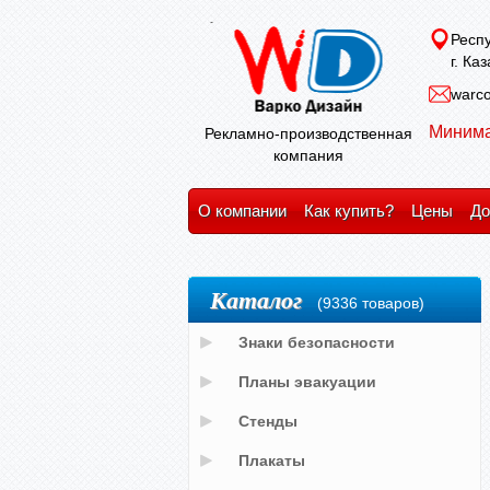
Респу
г. Ка
warco
Минима
Рекламно-производственная
компания
О компании
Как купить?
Цены
До
Каталог
(9336 товаров)
Знаки безопасности
Планы эвакуации
Стенды
Плакаты