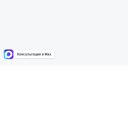
Консультация в Max
Информация
Каталог
Главная
Знаки безоп
О компании
Планы эваку
Контакты
Стенды
Доставка
Плакаты
Акции
Таблички
Как купить?
Наклейки