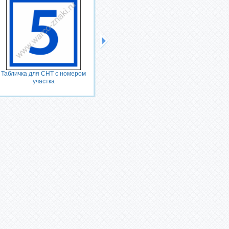
Табличка для СНТ с номером
Номер дома табличка
участка