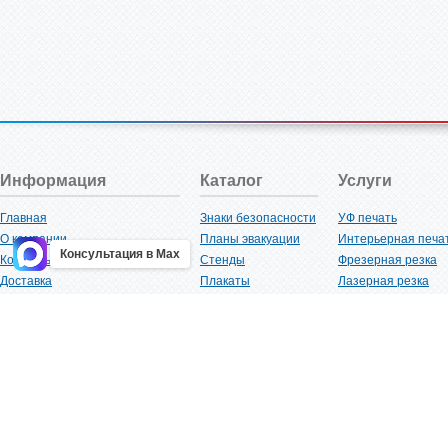
Информация
Каталог
Услуги
Главная
Знаки безопасности
УФ печать
О компании
Планы эвакуации
Интерьерная печа
Консультация в Max
Контакты
Стенды
Фрезерная резка
Доставка
Плакаты
Лазерная резка
Акции
Таблички
Плоттерная резка
Как купить?
Наклейки
Вакуумная формов
Поставщикам
Трафареты
Ламинация
Оптовым покупателям
Рекламная продукция
3D-печать
Карта сайта
Изделий из пластика
Гибка оргстекла
Клиенты
Сварочные работ
Нормативная документация
Рубка листового м