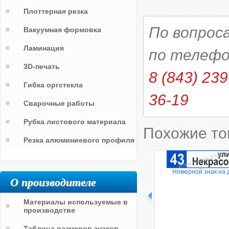
Плоттерная резка
По вопрос
Вакуумная формовка
Ламинация
по телефо
3D-печать
8 (843) 239
Гибка оргстекла
36-19
Сварочные работы
Рубка листового материала
Похожие т
Резка алюминиевого профиля
Номерной знак на 
О производителе
Материалы используемые в
производстве
Таблица размеров знаков