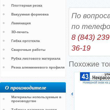
Плоттерная резка
По вопрос
Вакуумная формовка
Ламинация
по телефо
3D-печать
8 (843) 239
Гибка оргстекла
36-19
Сварочные работы
Рубка листового материала
Похожие т
Резка алюминиевого профиля
Номерной знак на 
О производителе
Материалы используемые в
производстве
Таблица размеров знаков