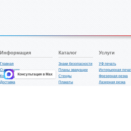
Информация
Каталог
Услуги
Главная
Знаки безопасности
УФ печать
О компании
Планы эвакуации
Интерьерная печа
Консультация в Max
Контакты
Стенды
Фрезерная резка
Доставка
Плакаты
Лазерная резка
Акции
Таблички
Плоттерная резка
Как купить?
Наклейки
Вакуумная формов
Поставщикам
Трафареты
Ламинация
Оптовым покупателям
Рекламная продукция
3D-печать
Карта сайта
Изделий из пластика
Гибка оргстекла
Клиенты
Сварочные работ
Нормативная документация
Рубка листового м