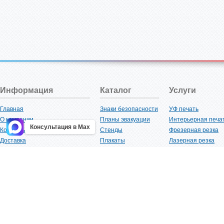
Информация
Каталог
Услуги
Главная
Знаки безопасности
УФ печать
О компании
Планы эвакуации
Интерьерная печа
Консультация в Max
Контакты
Стенды
Фрезерная резка
Доставка
Плакаты
Лазерная резка
Акции
Таблички
Плоттерная резка
Как купить?
Наклейки
Вакуумная формов
Поставщикам
Трафареты
Ламинация
Оптовым покупателям
Рекламная продукция
3D-печать
Карта сайта
Изделий из пластика
Гибка оргстекла
Клиенты
Сварочные работ
Нормативная документация
Рубка листового м