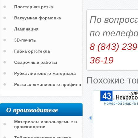
Плоттерная резка
По вопрос
Вакуумная формовка
Ламинация
по телефо
3D-печать
8 (843) 239
Гибка оргстекла
36-19
Сварочные работы
Рубка листового материала
Похожие т
Резка алюминиевого профиля
Номерной знак на 
О производителе
Материалы используемые в
производстве
Таблица размеров знаков