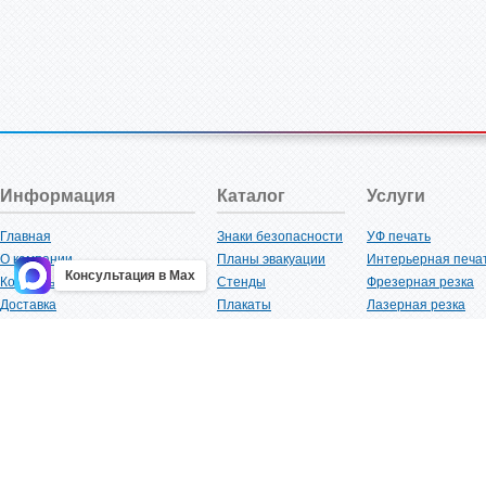
Информация
Каталог
Услуги
Главная
Знаки безопасности
УФ печать
О компании
Планы эвакуации
Интерьерная печа
Консультация в Max
Контакты
Стенды
Фрезерная резка
Доставка
Плакаты
Лазерная резка
Акции
Таблички
Плоттерная резка
Как купить?
Наклейки
Вакуумная формов
Поставщикам
Трафареты
Ламинация
Оптовым покупателям
Рекламная продукция
3D-печать
Карта сайта
Изделий из пластика
Гибка оргстекла
Клиенты
Сварочные работ
Нормативная документация
Рубка листового м