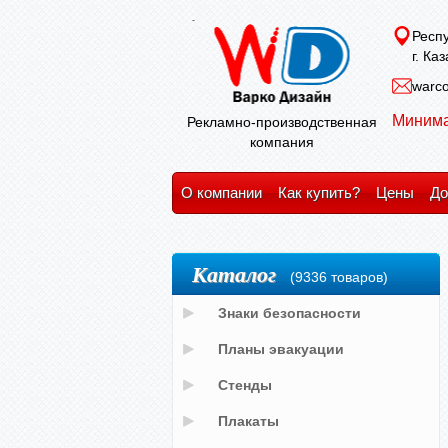
Респу
г. Ка
warco
Минима
Рекламно-производственная
компания
О компании
Как купить?
Цены
До
Каталог
(9336 товаров)
Знаки безопасности
Планы эвакуации
Стенды
Плакаты