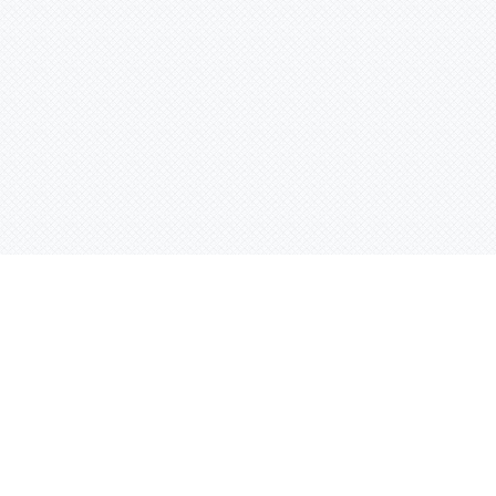
Услуги
Адрес:
РТ, г. Казань, 
асности
УФ печать
ации
Интерьерная печать
Фрезерная резка
Лазерная резка
Плоттерная резка
Вакуумная формовка