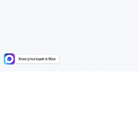
Консультация в Max
Информация
Каталог
Главная
Знаки безоп
О компании
Планы эваку
Контакты
Стенды
Доставка
Плакаты
Акции
Таблички
Как купить?
Наклейки