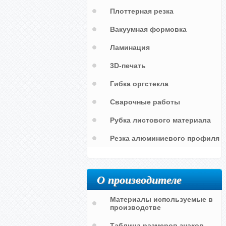
Плоттерная резка
Вакуумная формовка
Ламинация
3D-печать
Гибка оргстекла
я
а
Сварочные работы
Рубка листового материала
Резка алюминиевого профиля
О производителе
Материалы используемые в
производстве
Таблица размеров знаков