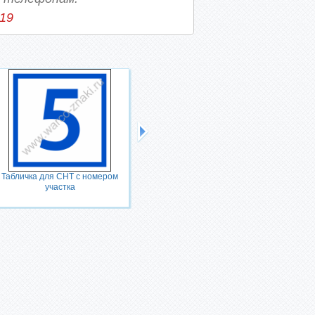
-19
Табличка для СНТ с номером
Номер дома табличка
участка