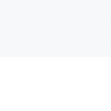
Контактная информация
ул. Родины 7/1, офис 16/1
(второй этаж)
E-mail:
warco-znaki@mail.ru
239-36-21
Тел.:
8 (843)
239-36-19