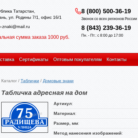
8 (800) 500-36-19
блика Татарстан,
зань, ул. Родины 7/1, офис 16/1
Звонок со всех регионов Росси
-znaki@mail.ru
8 (843) 239-36-19
Пн. - Пт.: с 8:00 до 17:00
льная сумма заказа 1000 руб.
ставка
Сертификаты
Оптовым покупателям
Контакты
Каталог
/
Таблички
/
Домовые знаки
Табличка адресная на дом
Артикул
:
Материал
:
Размер, мм
:
Метод нанесения изображений
: