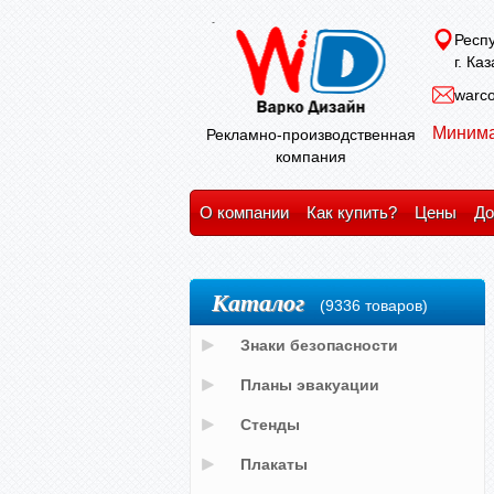
Респу
г. Ка
warco
Минима
Рекламно-производственная
компания
О компании
Как купить?
Цены
До
Каталог
(9336 товаров)
Знаки безопасности
Планы эвакуации
Стенды
Плакаты