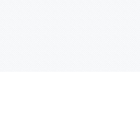
Услуги
Адрес:
РТ, г. Казань, 
асности
УФ печать
ации
Интерьерная печать
Фрезерная резка
Лазерная резка
Плоттерная резка
Вакуумная формовка