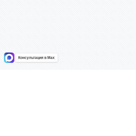
Консультация в Max
Информация
Каталог
Главная
Знаки безоп
О компании
Планы эваку
Контакты
Стенды
Доставка
Плакаты
Акции
Таблички
Как купить?
Наклейки