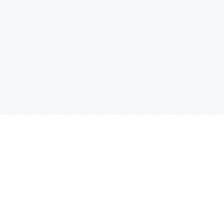
Контактная информация
ул. Родины 7/1, офис 16/1
(второй этаж)
E-mail:
warco-znaki@mail.ru
239-36-21
Тел.:
8 (843)
239-36-19