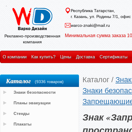
Республика Татарстан,
г. Казань, ул. Родины 7/1, офис
warco-znaki@mail.ru
Минимальная сумма заказа 10
Рекламно-производственная
компания
О компании
Как купить?
Цены
Доставка
Сертификаты
Каталог
/
Знак
Каталог
(9336 товаров)
Знаки безопас
Знаки безопасности
Запрещающие
Планы эвакуации
Знак «Зап
Стенды
Плакаты
простран