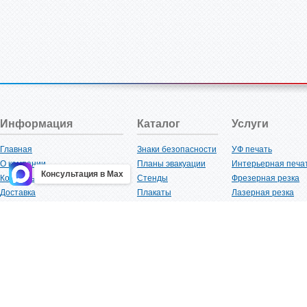
Информация
Каталог
Услуги
Главная
Знаки безопасности
УФ печать
О компании
Планы эвакуации
Интерьерная печа
Консультация в Max
Контакты
Стенды
Фрезерная резка
Доставка
Плакаты
Лазерная резка
Акции
Таблички
Плоттерная резка
Как купить?
Наклейки
Вакуумная формов
Поставщикам
Трафареты
Ламинация
Оптовым покупателям
Рекламная продукция
3D-печать
Карта сайта
Изделий из пластика
Гибка оргстекла
Клиенты
Сварочные работ
Нормативная документация
Рубка листового м