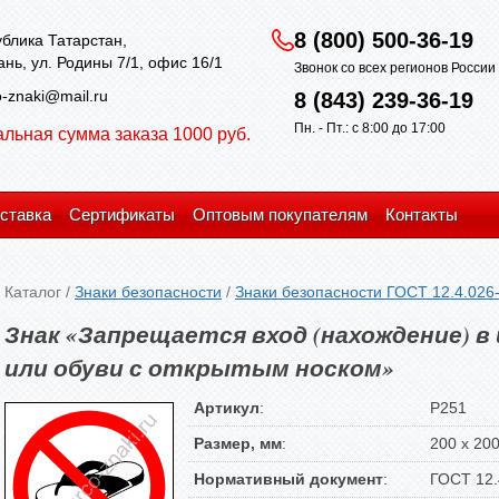
8 (800) 500-36-19
блика Татарстан,
зань, ул. Родины 7/1, офис 16/1
Звонок со всех регионов Росси
-znaki@mail.ru
8 (843) 239-36-19
Пн. - Пт.: с 8:00 до 17:00
льная сумма заказа 1000 руб.
ставка
Сертификаты
Оптовым покупателям
Контакты
Каталог
/
Знаки безопасности
/
Знаки безопасности ГОСТ 12.4.026
Знак «Запрещается вход (нахождение) в
или обуви с открытым носком»
Артикул
:
P251
Размер, мм
:
200 х 20
Нормативный документ
:
ГОСТ 12.