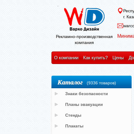
Респу
г. Ка
warco
Минима
Рекламно-производственная
компания
О компании
Как купить?
Цены
До
Каталог
(9336 товаров)
Знаки безопасности
Планы эвакуации
Стенды
Плакаты