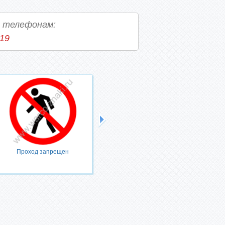
о телефонам:
-19
Проход запрещен
Запрещается тушить водой