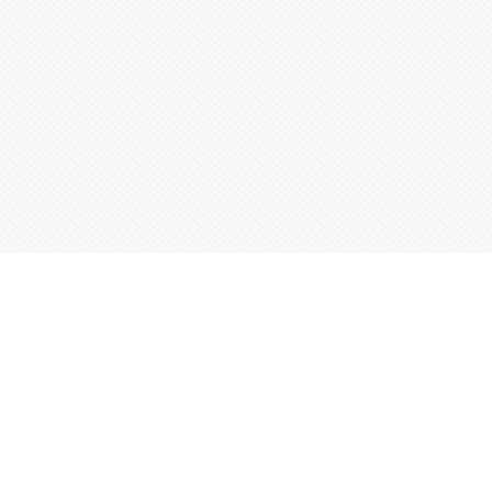
Контактная информация
ул. Родины 7/1, офис 16/1
(второй этаж)
E-mail:
warco-znaki@mail.ru
239-36-21
Тел.:
8 (843)
239-36-19