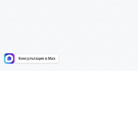
Консультация в Max
Информация
Каталог
Главная
Знаки безоп
О компании
Планы эваку
Контакты
Стенды
Доставка
Плакаты
Акции
Таблички
Как купить?
Наклейки