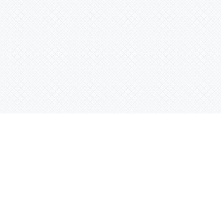
Услуги
Адрес:
РТ, г. Казань, 
асности
УФ печать
ации
Интерьерная печать
Фрезерная резка
Лазерная резка
Плоттерная резка
Вакуумная формовка