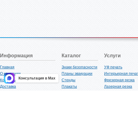
Информация
Каталог
Услуги
Главная
Знаки безопасности
УФ печать
О компании
Планы эвакуации
Интерьерная печа
Консультация в Max
Контакты
Стенды
Фрезерная резка
Доставка
Плакаты
Лазерная резка
Акции
Таблички
Плоттерная резка
Как купить?
Наклейки
Вакуумная формов
Поставщикам
Трафареты
Ламинация
Оптовым покупателям
Рекламная продукция
3D-печать
Карта сайта
Изделий из пластика
Гибка оргстекла
Клиенты
Сварочные работ
Нормативная документация
Рубка листового м