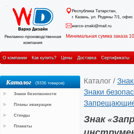
Республика Татарстан,
г. Казань, ул. Родины 7/1, офис
warco-znaki@mail.ru
Минимальная сумма заказа 10
Рекламно-производственная
компания
О компании
Как купить?
Цены
Доставка
Сертификаты
Каталог
/
Знак
Каталог
(9336 товаров)
Знаки безопас
Знаки безопасности
Запрещающие
Планы эвакуации
Знак «Зап
Стенды
Плакаты
инструме