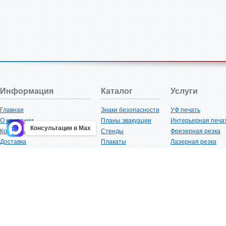
Информация
Каталог
Услуги
Главная
Знаки безопасности
УФ печать
О компании
Планы эвакуации
Интерьерная печа
Консультация в Max
Контакты
Стенды
Фрезерная резка
Доставка
Плакаты
Лазерная резка
Акции
Таблички
Плоттерная резка
Как купить?
Наклейки
Вакуумная формов
Поставщикам
Трафареты
Ламинация
Оптовым покупателям
Рекламная продукция
3D-печать
Карта сайта
Изделий из пластика
Гибка оргстекла
Клиенты
Сварочные работ
Нормативная документация
Рубка листового м