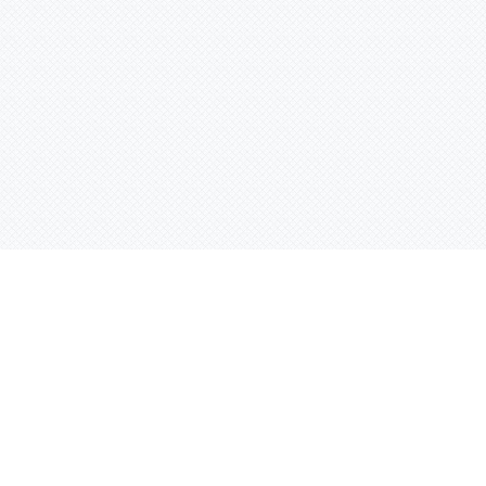
Контактная информация
ул. Родины 7/1, офис 16/1
(второй этаж)
E-mail:
warco-znaki@mail.ru
239-36-21
Тел.:
8 (843)
239-36-19