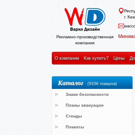
Респу
г. Ка
warco
Минима
Рекламно-производственная
компания
О компании
Как купить?
Цены
До
Каталог
(9336 товаров)
Знаки безопасности
Планы эвакуации
Стенды
Плакаты