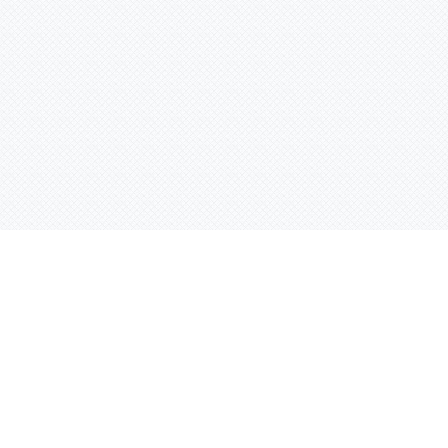
Услуги
Адрес:
РТ, г. Казань, 
асности
УФ печать
ации
Интерьерная печать
Фрезерная резка
Лазерная резка
Плоттерная резка
Вакуумная формовка