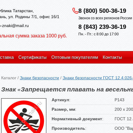
8 (800) 500-36-19
блика Татарстан,
зань, ул. Родины 7/1, офис 16/1
Звонок со всех регионов Росси
-znaki@mail.ru
8 (843) 239-36-19
Пн. - Пт.: с 8:00 до 17:00
льная сумма заказа 1000 руб.
ставка
Сертификаты
Оптовым покупателям
Контакты
Каталог
/
Знаки безопасности
/
Знаки безопасности ГОСТ 12.4.026
Знак «Запрещается плавать на весельн
Артикул
:
P143
Размер, мм
:
200 х 20
Нормативный документ
:
ГОСТ 12.
Производитель
:
ООО "Вар