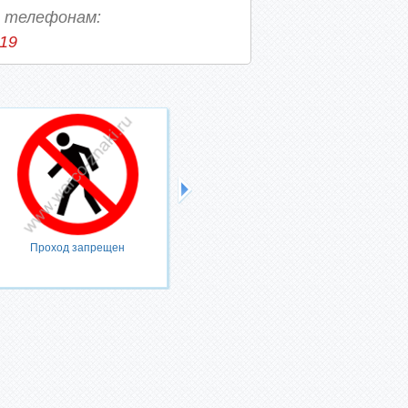
о телефонам:
-19
Проход запрещен
Запрещается тушить водой