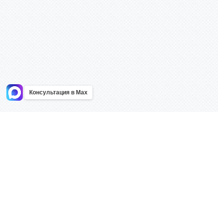
Консультация в Max
Информация
Каталог
Главная
Знаки безоп
О компании
Планы эваку
Контакты
Стенды
Доставка
Плакаты
Акции
Таблички
Как купить?
Наклейки