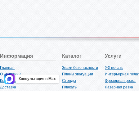
Информация
Каталог
Услуги
Главная
Знаки безопасности
УФ печать
О компании
Планы эвакуации
Интерьерная печа
Консультация в Max
Контакты
Стенды
Фрезерная резка
Доставка
Плакаты
Лазерная резка
Акции
Таблички
Плоттерная резка
Как купить?
Наклейки
Вакуумная формов
Поставщикам
Трафареты
Ламинация
Оптовым покупателям
Рекламная продукция
3D-печать
Карта сайта
Изделий из пластика
Гибка оргстекла
Клиенты
Сварочные работ
Нормативная документация
Рубка листового м