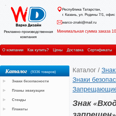
Республика Татарстан,
г. Казань, ул. Родины 7/1, офис
warco-znaki@mail.ru
Минимальная сумма заказа 10
Рекламно-производственная
компания
О компании
Как купить?
Цены
Доставка
Сертификаты
Каталог
/
Знак
Каталог
(9336 товаров)
Знаки безопас
Знаки безопасности
Запрещающие
Планы эвакуации
Знак «Вход
Стенды
Плакаты
запрещен»