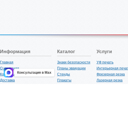
Информация
Каталог
Услуги
Главная
Знаки безопасности
УФ печать
О компании
Планы эвакуации
Интерьерная печа
Консультация в Max
Контакты
Стенды
Фрезерная резка
Доставка
Плакаты
Лазерная резка
Акции
Таблички
Плоттерная резка
Как купить?
Наклейки
Вакуумная формов
Поставщикам
Трафареты
Ламинация
Оптовым покупателям
Рекламная продукция
3D-печать
Карта сайта
Изделий из пластика
Гибка оргстекла
Клиенты
Сварочные работ
Нормативная документация
Рубка листового м