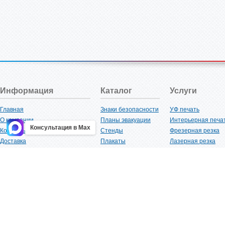
Информация
Каталог
Услуги
Главная
Знаки безопасности
УФ печать
О компании
Планы эвакуации
Интерьерная печа
Консультация в Max
Контакты
Стенды
Фрезерная резка
Доставка
Плакаты
Лазерная резка
Акции
Таблички
Плоттерная резка
Как купить?
Наклейки
Вакуумная формов
Поставщикам
Трафареты
Ламинация
Оптовым покупателям
Рекламная продукция
3D-печать
Карта сайта
Изделий из пластика
Гибка оргстекла
Клиенты
Сварочные работ
Нормативная документация
Рубка листового м