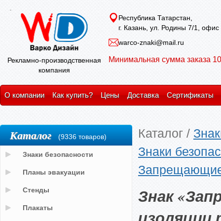
Республика Татарстан,
г. Казань, ул. Родины 7/1, офис
warco-znaki@mail.ru
Минимальная сумма заказа 10
Рекламно-производственная
компания
О компании
Как купить?
Цены
Доставка
Сертификаты
Каталог
/
Знак
Каталог
(9336 товаров)
Знаки безопас
Знаки безопасности
Запрещающие
Планы эвакуации
Знак «За
Стенды
Плакаты
изоляции