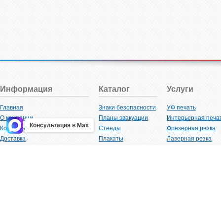
Информация
Каталог
Услуги
Главная
Знаки безопасности
УФ печать
О компании
Планы эвакуации
Интерьерная печа
Консультация в Max
Контакты
Стенды
Фрезерная резка
Доставка
Плакаты
Лазерная резка
Акции
Таблички
Плоттерная резка
Как купить?
Наклейки
Вакуумная формов
Поставщикам
Трафареты
Ламинация
Оптовым покупателям
Рекламная продукция
3D-печать
Карта сайта
Изделий из пластика
Гибка оргстекла
Клиенты
Сварочные работ
Нормативная документация
Рубка листового м