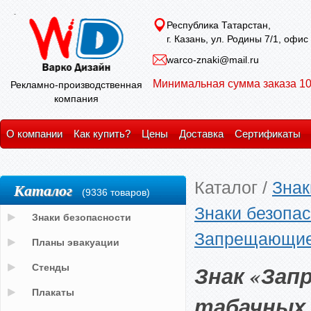
Республика Татарстан,
г. Казань, ул. Родины 7/1, офис
warco-znaki@mail.ru
Минимальная сумма заказа 10
Рекламно-производственная
компания
О компании
Как купить?
Цены
Доставка
Сертификаты
Каталог
/
Знак
Каталог
(9336 товаров)
Знаки безопас
Знаки безопасности
Запрещающие
Планы эвакуации
Знак «Зап
Стенды
Плакаты
табачных 