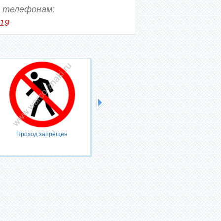
о телефонам:
-19
Проход запрещен
Запрещается тушить водой