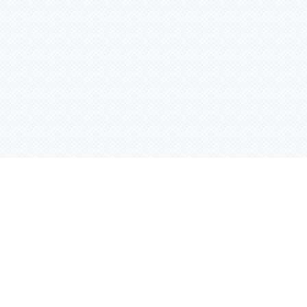
Контактная информация
ул. Родины 7/1, офис 16/1
(второй этаж)
E-mail:
warco-znaki@mail.ru
239-36-21
Тел.:
8 (843)
239-36-19