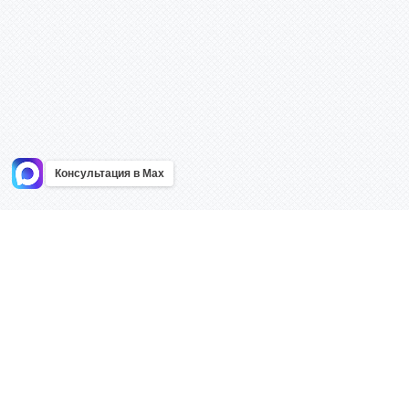
Консультация в Max
Информация
Каталог
Главная
Знаки безоп
О компании
Планы эваку
Контакты
Стенды
Доставка
Плакаты
Акции
Таблички
Как купить?
Наклейки