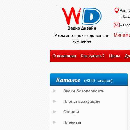
Респу
г. Ка
warco
Минима
Рекламно-производственная
компания
О компании
Как купить?
Цены
До
Каталог
(9336 товаров)
Знаки безопасности
Планы эвакуации
Стенды
Плакаты