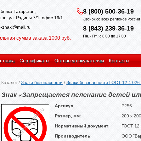
8 (800) 500-36-19
блика Татарстан,
зань, ул. Родины 7/1, офис 16/1
Звонок со всех регионов Росси
-znaki@mail.ru
8 (843) 239-36-19
Пн. - Пт.: с 8:00 до 17:00
льная сумма заказа 1000 руб.
ставка
Сертификаты
Оптовым покупателям
Контакты
Каталог
/
Знаки безопасности
/
Знаки безопасности ГОСТ 12.4.026
Знак «Запрещается пеленание детей ил
Артикул
:
P256
Размер, мм
:
200 х 20
Нормативный документ
:
ГОСТ 12.
Производитель
:
ООО "Вар