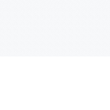
Услуги
Адрес:
РТ, г. Казань, 
асности
УФ печать
ации
Интерьерная печать
Фрезерная резка
Лазерная резка
Плоттерная резка
Вакуумная формовка