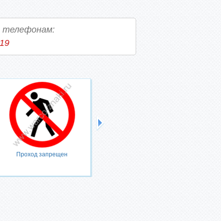
о телефонам:
-19
Проход запрещен
Запрещается тушить водой