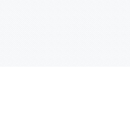
Контактная информация
ул. Родины 7/1, офис 16/1
(второй этаж)
E-mail:
warco-znaki@mail.ru
239-36-21
Тел.:
8 (843)
239-36-19