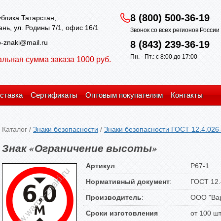
8 (800) 500-36-19
блика Татарстан,
зань, ул. Родины 7/1, офис 16/1
Звонок со всех регионов Росси
-znaki@mail.ru
8 (843) 239-36-19
Пн. - Пт.: с 8:00 до 17:00
льная сумма заказа 1000 руб.
ставка
Сертификаты
Оптовым покупателям
Контакты
Каталог
/
Знаки безопасности
/
Знаки безопасности ГОСТ 12.4.026
Знак «Ограничение высоты»
Артикул
:
P67-1
Нормативный документ
:
ГОСТ 12.
Производитель
:
ООО "Вар
Сроки изготовления
от 100 ш