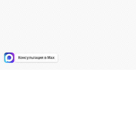
Консультация в Max
Информация
Каталог
Главная
Знаки безоп
О компании
Планы эваку
Контакты
Стенды
Доставка
Плакаты
Акции
Таблички
Как купить?
Наклейки