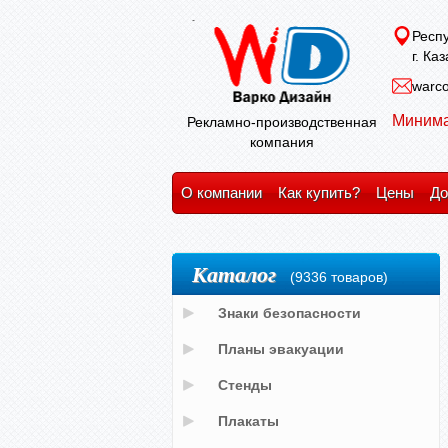
Респу
г. Ка
warco
Минима
Рекламно-производственная
компания
О компании
Как купить?
Цены
До
Каталог
(9336 товаров)
Знаки безопасности
Планы эвакуации
Стенды
Плакаты