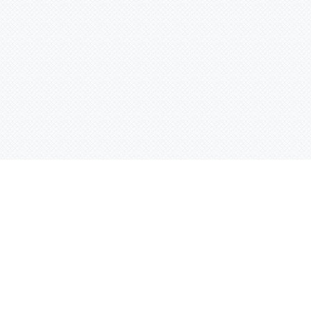
Услуги
Адрес:
РТ, г. Казань, 
асности
УФ печать
ации
Интерьерная печать
Фрезерная резка
Лазерная резка
Плоттерная резка
Вакуумная формовка