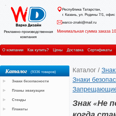
Республика Татарстан,
г. Казань, ул. Родины 7/1, офис
warco-znaki@mail.ru
Минимальная сумма заказа 10
Рекламно-производственная
компания
О компании
Как купить?
Цены
Доставка
Сертификаты
Каталог
/
Знак
Каталог
(9336 товаров)
Знаки безопас
Знаки безопасности
Запрещающие
Планы эвакуации
Знак «Не 
Стенды
Плакаты
когда ста