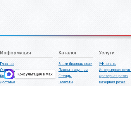
Информация
Каталог
Услуги
Главная
Знаки безопасности
УФ печать
О компании
Планы эвакуации
Интерьерная печа
Консультация в Max
Контакты
Стенды
Фрезерная резка
Доставка
Плакаты
Лазерная резка
Акции
Таблички
Плоттерная резка
Как купить?
Наклейки
Вакуумная формов
Поставщикам
Трафареты
Ламинация
Оптовым покупателям
Рекламная продукция
3D-печать
Карта сайта
Изделий из пластика
Гибка оргстекла
Клиенты
Сварочные работ
Нормативная документация
Рубка листового м