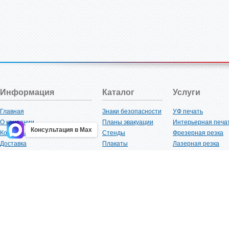
Информация
Каталог
Услуги
Главная
Знаки безопасности
УФ печать
О компании
Планы эвакуации
Интерьерная печа
Консультация в Max
Контакты
Стенды
Фрезерная резка
Доставка
Плакаты
Лазерная резка
Акции
Таблички
Плоттерная резка
Как купить?
Наклейки
Вакуумная формов
Поставщикам
Трафареты
Ламинация
Оптовым покупателям
Рекламная продукция
3D-печать
Карта сайта
Изделий из пластика
Гибка оргстекла
Клиенты
Сварочные работ
Нормативная документация
Рубка листового м