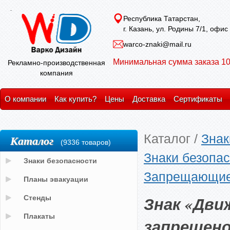
Республика Татарстан,
г. Казань, ул. Родины 7/1, офис
warco-znaki@mail.ru
Минимальная сумма заказа 10
Рекламно-производственная
компания
О компании
Как купить?
Цены
Доставка
Сертификаты
Каталог
/
Знак
Каталог
(9336 товаров)
Знаки безопас
Знаки безопасности
Запрещающие
Планы эвакуации
Знак «Дви
Стенды
Плакаты
запрещен