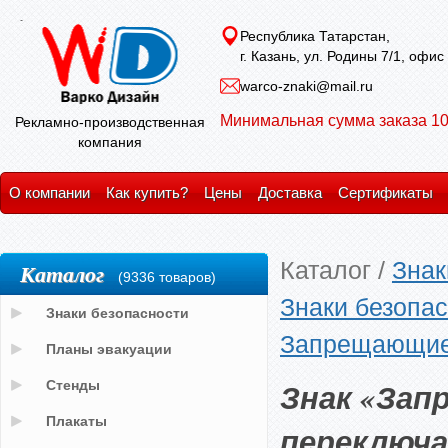
Республика Татарстан,
г. Казань, ул. Родины 7/1, офис
warco-znaki@mail.ru
Минимальная сумма заказа 10
Рекламно-производственная
компания
О компании
Как купить?
Цены
Доставка
Сертификаты
Каталог
/
Знак
Каталог
(9336 товаров)
Знаки безопас
Знаки безопасности
Запрещающие
Планы эвакуации
Знак «За
Стенды
Плакаты
переключ