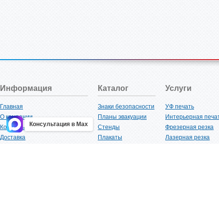
Информация
Каталог
Услуги
Главная
Знаки безопасности
УФ печать
О компании
Планы эвакуации
Интерьерная печа
Консультация в Max
Контакты
Стенды
Фрезерная резка
Доставка
Плакаты
Лазерная резка
Акции
Таблички
Плоттерная резка
Как купить?
Наклейки
Вакуумная формов
Поставщикам
Трафареты
Ламинация
Оптовым покупателям
Рекламная продукция
3D-печать
Карта сайта
Изделий из пластика
Гибка оргстекла
Клиенты
Сварочные работ
Нормативная документация
Рубка листового м