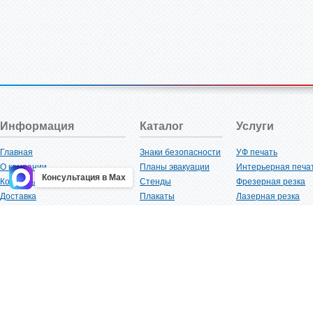
Информация
Каталог
Услуги
Главная
Знаки безопасности
УФ печать
О компании
Планы эвакуации
Интерьерная печа
Консультация в Max
Контакты
Стенды
Фрезерная резка
Доставка
Плакаты
Лазерная резка
Акции
Таблички
Плоттерная резка
Как купить?
Наклейки
Вакуумная формов
Поставщикам
Трафареты
Ламинация
Оптовым покупателям
Рекламная продукция
3D-печать
Карта сайта
Изделий из пластика
Гибка оргстекла
Клиенты
Сварочные работ
Нормативная документация
Рубка листового м