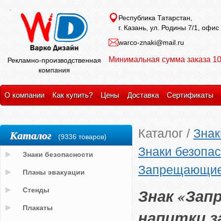
Республика Татарстан,
г. Казань, ул. Родины 7/1, офис
warco-znaki@mail.ru
Минимальная сумма заказа 10
Рекламно-производственная
компания
О компании
Как купить?
Цены
Доставка
Сертификаты
Каталог
/
Знак
Каталог
(9336 товаров)
Знаки безопас
Знаки безопасности
Запрещающие
Планы эвакуации
Знак «Зап
Стенды
Плакаты
напитки з