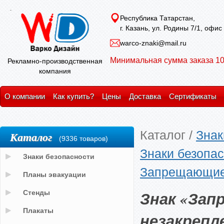
Республика Татарстан,
г. Казань, ул. Родины 7/1, офис
warco-znaki@mail.ru
Минимальная сумма заказа 10
Рекламно-производственная
компания
О компании
Как купить?
Цены
Доставка
Сертификаты
Каталог
/
Знак
Каталог
(9336 товаров)
Знаки безопас
Знаки безопасности
Запрещающие
Планы эвакуации
Знак «Зап
Стенды
Плакаты
незакрепл