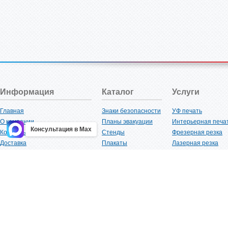
Информация
Каталог
Услуги
Главная
Знаки безопасности
УФ печать
О компании
Планы эвакуации
Интерьерная печа
Консультация в Max
Контакты
Стенды
Фрезерная резка
Доставка
Плакаты
Лазерная резка
Акции
Таблички
Плоттерная резка
Как купить?
Наклейки
Вакуумная формов
Поставщикам
Трафареты
Ламинация
Оптовым покупателям
Рекламная продукция
3D-печать
Карта сайта
Изделий из пластика
Гибка оргстекла
Клиенты
Сварочные работ
Нормативная документация
Рубка листового м