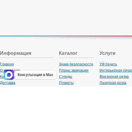
Информация
Каталог
Услуги
Главная
Знаки безопасности
УФ печать
О компании
Планы эвакуации
Интерьерная печа
Консультация в Max
Контакты
Стенды
Фрезерная резка
Доставка
Плакаты
Лазерная резка
Акции
Таблички
Плоттерная резка
Как купить?
Наклейки
Вакуумная формов
Поставщикам
Трафареты
Ламинация
Оптовым покупателям
Рекламная продукция
3D-печать
Карта сайта
Изделий из пластика
Гибка оргстекла
Клиенты
Сварочные работ
Нормативная документация
Рубка листового м