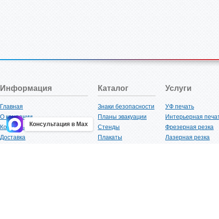
Информация
Каталог
Услуги
Главная
Знаки безопасности
УФ печать
О компании
Планы эвакуации
Интерьерная печа
Консультация в Max
Контакты
Стенды
Фрезерная резка
Доставка
Плакаты
Лазерная резка
Акции
Таблички
Плоттерная резка
Как купить?
Наклейки
Вакуумная формов
Поставщикам
Трафареты
Ламинация
Оптовым покупателям
Рекламная продукция
3D-печать
Карта сайта
Изделий из пластика
Гибка оргстекла
Клиенты
Сварочные работ
Нормативная документация
Рубка листового м